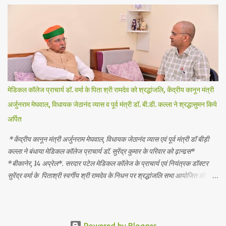
प्रदर्शन किया! उन्होंने बताया कि लंबे समय से दवा उद्योग मे दवा प्रतिनिधियों के लिये समान
एवं वैधानिक सेवा शर्तें लागू करने की मांग केंद्र सरकार के समक्ष लंबित है जिस पर कोई
प्रभावी एवं सकारात्मक कार्यवाही नहीं की गई जिसका दुष्प्रभाव दवा प्रयिनिधियों पर पड़
रहा है । इन्होंने केंद्र सरकार से मांग दोहराइ है कि अविलंब त्रिपक्षीय समिति की मीटिंग
बुलाकर दवा प्रतिनिधियों के लिये समान एवं वैधानिक सेवा शर्ते लागू की जाये । राजस्थान
राज्य मे केंद्र सरकार द्वारा लागू 4 श्रम संहिताओं के...
मेडिकल कॉलेज प्राचार्य डॉ. वर्मा के पिता श्री रामदेव को श्रद्धांजलि, केंद्रीय कानून मंत्री
अर्जुनराम मेघवाल, विधायक जेठानंद व्यास व पूर्व मंत्री डॉ. बी.डी. कल्ला ने श्रद्धासुमन किये
अर्पित
*केंद्रीय कानून मंत्री अर्जुनराम मेघवाल, विधायक जेठानंद व्यास एवं पूर्व मंत्री डॉ बीड़ी
कल्ला ने बंधाया मेडिकल कॉलेज प्राचार्य डॉ. सुरेंद्र कुमार के परिवार को ढ़ान्ढस*
*बीकानेर, 14 अप्रेल*. सरदार पटेल मेडिकल कॉलेज के प्राचार्य एवं नियंत्रक डॉक्टर
सुरेंद्र वर्मा के पिताश्री स्वर्गीय श्री रामदेव के निधन पर श्रद्धांजलि सभा आयोजित की गई।
इस सभा में बीकानेर के गणमान्य व्यक्तियों ने दिवंगत आत्मा को श्रद्धासुमन अर्पित किए और
वर्मा परिवार को शोक की इस घड़ी में सांत्वना दी। इस दौरान केंद्रीय कानून एवं न्याय मंत्री
अर्जुन राम मेघवाल, विधायक जेठानंद व्यास, पूर्व मंत्री डॉक्टर बीड़ी कल्ला, भाजपा नेता सत्य
प्रकाश आचार्य, मोहन सुराणा सहित कई प्रमुख नेताओं एवं और चिकित्सा क्षेत्र के वरिष्ठ