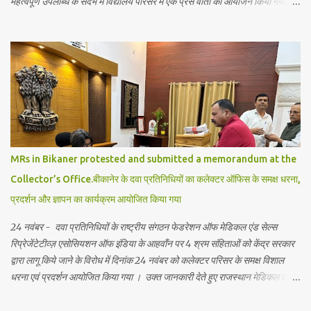
महत्वपूर्ण उपलब्धि के संदर्भ में विद्यालय परिसर में एक प्रेस वार्ता का आयोजन किया गया,
जिसमें शिक्षा जगत से जुड़े गणमान्य व्यक्तियों ने भाग लिया। जानकारी में रहे कि अर्हम
इंग्लिश एकेडमी बीकानेर की ऐसी पहली स्कूल है जिसे भारतीय शिक्षा बोर्ड की सम्बद्धता मिली
है। एकेडमी में अब विद्यार्थियों को आधुनिक शिक्षा के साथ विद्यार्थियों को भारतीय परंपराओं,
योग, आयुर्वेद, भारतीय दर्शन, और वेदों की शिक्षा भी दी जायेगी विदेशी भाषाओं को भी
पाठ्यक्रम में अनिवार्य रूप शामिल किये गये है। इसके साथ योग, प्राणायाम,देशी खेलों को
प्राथमिकता से स्कूल गतिविधियों में शामिल किया गया है। इससे विद्यार्थियों को न केवल
अकादमिक ज्ञान मिलेगा बल्कि वे अपने जीवन में नैतिक और आध्यात्मिक शिक्षा भी ग्रहण कर
पायेगें। इससे विद्यार्थियों को भविष्य में आत्मविश्...
MRs in Bikaner protested and submitted a memorandum at the
Collector’s Office.बीकानेर के दवा प्रतिनिधियों का कलेक्टर ऑफिस के समक्ष धरना,
प्रदर्शन और ज्ञापन का कार्यक्रम आयोजित किया गया
24 नवंबर - दवा प्रतिनिधियों के राष्ट्रीय संगठन फेडरेशन ऑफ मेडिकल एंड सेल्स
रिप्रेजेंटेटीव्ज़ एसोसियशन ऑफ इंडिया के आहवाँन पर 4 श्रम संहिताओं को केंद्र सरकार
द्वारा लागू किये जाने के विरोध में दिनांक 24 नवंबर को कलेक्टर परिसर के समक्ष विशाल
धरना एवं प्रदर्शन आयोजित किया गया । उक्त जानकारी देते हुए राजस्थान मेडिकल एवं
सेल्स रिप्रेजेंटेटिव्ज़ यूनियन बीकानेर इकाई के जिला सचिव सवाई दान चारण ने बताया कि
बीकानेर के दवा प्रतिनिधि आज सुबह 12बजे बजे कलेक्टर ऑफिस के सामने धरना दे कर