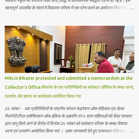
सेकेंडरी स्कूल को भारतीय शिक्षा बोर्ड ;ठैठद्ध से आधिकारिक संबद्धता प्राप्त हो गई है। इस
महत्वपूर्ण उपलब्धि के संदर्भ में विद्यालय परिसर में एक प्रेस वार्ता का आयोजन किया गया,
जिसमें शिक्षा जगत से जुड़े गणमान्य व्यक्तियों ने भाग लिया। जानकारी में रहे कि अर्हम
इंग्लिश एकेडमी बीकानेर की ऐसी पहली स्कूल है जिसे भारतीय शिक्षा बोर्ड की सम्बद्धता मिली
है। एकेडमी में अब विद्यार्थियों को आधुनिक शिक्षा के साथ विद्यार्थियों को भारतीय परंपराओं,
योग, आयुर्वेद, भारतीय दर्शन, और वेदों की शिक्षा भी दी जायेगी विदेशी भाषाओं को भी
पाठ्यक्रम में अनिवार्य रूप शामिल किये गये है। इसके साथ योग, प्राणायाम,देशी खेलों को
प्राथमिकता से स्कूल गतिविधियों में शामिल किया गया है। इससे विद्यार्थियों को न केवल
अकादमिक ज्ञान मिलेगा बल्कि वे अपने जीवन में नैतिक और आध्यात्मिक शिक्षा भी ग्रहण कर
पायेगें। इससे विद्यार्थियों को भविष्य में आत्मविश्...
MRs in Bikaner protested and submitted a memorandum at the
Collector’s Office.बीकानेर के दवा प्रतिनिधियों का कलेक्टर ऑफिस के समक्ष धरना,
प्रदर्शन और ज्ञापन का कार्यक्रम आयोजित किया गया
24 नवंबर - दवा प्रतिनिधियों के राष्ट्रीय संगठन फेडरेशन ऑफ मेडिकल एंड सेल्स
रिप्रेजेंटेटीव्ज़ एसोसियशन ऑफ इंडिया के आहवाँन पर 4 श्रम संहिताओं को केंद्र सरकार
द्वारा लागू किये जाने के विरोध में दिनांक 24 नवंबर को कलेक्टर परिसर के समक्ष विशाल
धरना एवं प्रदर्शन आयोजित किया गया । उक्त जानकारी देते हुए राजस्थान मेडिकल एवं
सेल्स रिप्रेजेंटेटिव्ज़ यूनियन बीकानेर इकाई के जिला सचिव सवाई दान चारण ने बताया कि