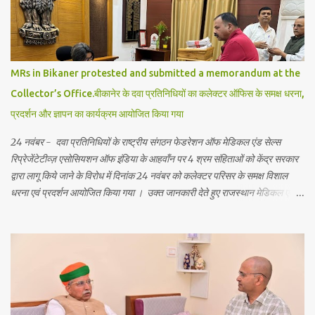
प्राथमिकता से स्कूल गतिविधियों में शामिल किया गया है। इससे विद्यार्थियों को न केवल
अकादमिक ज्ञान मिलेगा बल्कि वे अपने जीवन में नैतिक और आध्यात्मिक शिक्षा भी ग्रहण कर
पायेगें। इससे विद्यार्थियों को भविष्य में आत्मविश्...
MRs in Bikaner protested and submitted a memorandum at the
Collector’s Office.बीकानेर के दवा प्रतिनिधियों का कलेक्टर ऑफिस के समक्ष धरना,
प्रदर्शन और ज्ञापन का कार्यक्रम आयोजित किया गया
24 नवंबर - दवा प्रतिनिधियों के राष्ट्रीय संगठन फेडरेशन ऑफ मेडिकल एंड सेल्स
रिप्रेजेंटेटीव्ज़ एसोसियशन ऑफ इंडिया के आहवाँन पर 4 श्रम संहिताओं को केंद्र सरकार
द्वारा लागू किये जाने के विरोध में दिनांक 24 नवंबर को कलेक्टर परिसर के समक्ष विशाल
धरना एवं प्रदर्शन आयोजित किया गया । उक्त जानकारी देते हुए राजस्थान मेडिकल एवं
सेल्स रिप्रेजेंटेटिव्ज़ यूनियन बीकानेर इकाई के जिला सचिव सवाई दान चारण ने बताया कि
बीकानेर के दवा प्रतिनिधि आज सुबह 12बजे बजे कलेक्टर ऑफिस के सामने धरना दे कर
प्रदर्शन किया! उन्होंने बताया कि लंबे समय से दवा उद्योग मे दवा प्रतिनिधियों के लिये समान
एवं वैधानिक सेवा शर्तें लागू करने की मांग केंद्र सरकार के समक्ष लंबित है जिस पर कोई
प्रभावी एवं सकारात्मक कार्यवाही नहीं की गई जिसका दुष्प्रभाव दवा प्रयिनिधियों पर पड़
रहा है । इन्होंने केंद्र सरकार से मांग दोहराइ है कि अविलंब त्रिपक्षीय समिति की मीटिंग
बुलाकर दवा प्रतिनिधियों के लिये समान एवं वैधानिक सेवा शर्ते लागू की जाये । राजस्थान