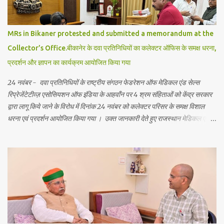
अकादमिक ज्ञान मिलेगा बल्कि वे अपने जीवन में नैतिक और आध्यात्मिक शिक्षा भी ग्रहण कर
पायेगें। इससे विद्यार्थियों को भविष्य में आत्मविश्...
MRs in Bikaner protested and submitted a memorandum at the
Collector’s Office.बीकानेर के दवा प्रतिनिधियों का कलेक्टर ऑफिस के समक्ष धरना,
प्रदर्शन और ज्ञापन का कार्यक्रम आयोजित किया गया
24 नवंबर - दवा प्रतिनिधियों के राष्ट्रीय संगठन फेडरेशन ऑफ मेडिकल एंड सेल्स
रिप्रेजेंटेटीव्ज़ एसोसियशन ऑफ इंडिया के आहवाँन पर 4 श्रम संहिताओं को केंद्र सरकार
द्वारा लागू किये जाने के विरोध में दिनांक 24 नवंबर को कलेक्टर परिसर के समक्ष विशाल
धरना एवं प्रदर्शन आयोजित किया गया । उक्त जानकारी देते हुए राजस्थान मेडिकल एवं
सेल्स रिप्रेजेंटेटिव्ज़ यूनियन बीकानेर इकाई के जिला सचिव सवाई दान चारण ने बताया कि
बीकानेर के दवा प्रतिनिधि आज सुबह 12बजे बजे कलेक्टर ऑफिस के सामने धरना दे कर
प्रदर्शन किया! उन्होंने बताया कि लंबे समय से दवा उद्योग मे दवा प्रतिनिधियों के लिये समान
एवं वैधानिक सेवा शर्तें लागू करने की मांग केंद्र सरकार के समक्ष लंबित है जिस पर कोई
प्रभावी एवं सकारात्मक कार्यवाही नहीं की गई जिसका दुष्प्रभाव दवा प्रयिनिधियों पर पड़
रहा है । इन्होंने केंद्र सरकार से मांग दोहराइ है कि अविलंब त्रिपक्षीय समिति की मीटिंग
बुलाकर दवा प्रतिनिधियों के लिये समान एवं वैधानिक सेवा शर्ते लागू की जाये । राजस्थान
राज्य मे केंद्र सरकार द्वारा लागू 4 श्रम संहिताओं के...