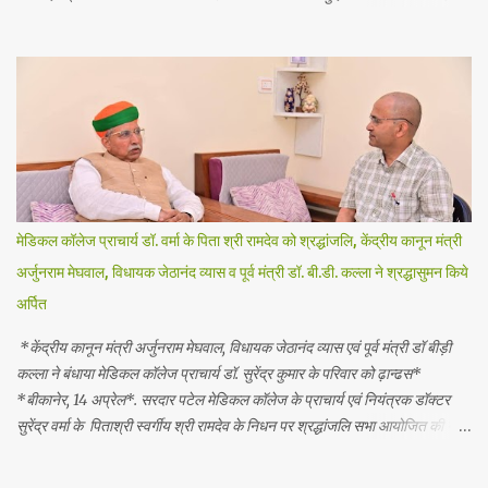
सेल्स रिप्रेजेंटेटिव्ज़ यूनियन बीकानेर इकाई के जिला सचिव सवाई दान चारण ने बताया कि
बीकानेर के दवा प्रतिनिधि आज सुबह 12बजे बजे कलेक्टर ऑफिस के सामने धरना दे कर
प्रदर्शन किया! उन्होंने बताया कि लंबे समय से दवा उद्योग मे दवा प्रतिनिधियों के लिये समान
एवं वैधानिक सेवा शर्तें लागू करने की मांग केंद्र सरकार के समक्ष लंबित है जिस पर कोई
प्रभावी एवं सकारात्मक कार्यवाही नहीं की गई जिसका दुष्प्रभाव दवा प्रयिनिधियों पर पड़
रहा है । इन्होंने केंद्र सरकार से मांग दोहराइ है कि अविलंब त्रिपक्षीय समिति की मीटिंग
बुलाकर दवा प्रतिनिधियों के लिये समान एवं वैधानिक सेवा शर्ते लागू की जाये । राजस्थान
राज्य मे केंद्र सरकार द्वारा लागू 4 श्रम संहिताओं के...
मेडिकल कॉलेज प्राचार्य डॉ. वर्मा के पिता श्री रामदेव को श्रद्धांजलि, केंद्रीय कानून मंत्री
अर्जुनराम मेघवाल, विधायक जेठानंद व्यास व पूर्व मंत्री डॉ. बी.डी. कल्ला ने श्रद्धासुमन किये
अर्पित
*केंद्रीय कानून मंत्री अर्जुनराम मेघवाल, विधायक जेठानंद व्यास एवं पूर्व मंत्री डॉ बीड़ी
कल्ला ने बंधाया मेडिकल कॉलेज प्राचार्य डॉ. सुरेंद्र कुमार के परिवार को ढ़ान्ढस*
*बीकानेर, 14 अप्रेल*. सरदार पटेल मेडिकल कॉलेज के प्राचार्य एवं नियंत्रक डॉक्टर
सुरेंद्र वर्मा के पिताश्री स्वर्गीय श्री रामदेव के निधन पर श्रद्धांजलि सभा आयोजित की गई।
इस सभा में बीकानेर के गणमान्य व्यक्तियों ने दिवंगत आत्मा को श्रद्धासुमन अर्पित किए और
वर्मा परिवार को शोक की इस घड़ी में सांत्वना दी। इस दौरान केंद्रीय कानून एवं न्याय मंत्री