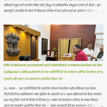
सेकेंडरी स्कूल को भारतीय शिक्षा बोर्ड ;ठैठद्ध से आधिकारिक संबद्धता प्राप्त हो गई है। इस
महत्वपूर्ण उपलब्धि के संदर्भ में विद्यालय परिसर में एक प्रेस वार्ता का आयोजन किया गया,
जिसमें शिक्षा जगत से जुड़े गणमान्य व्यक्तियों ने भाग लिया। जानकारी में रहे कि अर्हम
इंग्लिश एकेडमी बीकानेर की ऐसी पहली स्कूल है जिसे भारतीय शिक्षा बोर्ड की सम्बद्धता मिली
है। एकेडमी में अब विद्यार्थियों को आधुनिक शिक्षा के साथ विद्यार्थियों को भारतीय परंपराओं,
योग, आयुर्वेद, भारतीय दर्शन, और वेदों की शिक्षा भी दी जायेगी विदेशी भाषाओं को भी
पाठ्यक्रम में अनिवार्य रूप शामिल किये गये है। इसके साथ योग, प्राणायाम,देशी खेलों को
प्राथमिकता से स्कूल गतिविधियों में शामिल किया गया है। इससे विद्यार्थियों को न केवल
अकादमिक ज्ञान मिलेगा बल्कि वे अपने जीवन में नैतिक और आध्यात्मिक शिक्षा भी ग्रहण कर
पायेगें। इससे विद्यार्थियों को भविष्य में आत्मविश्...
MRs in Bikaner protested and submitted a memorandum at the
Collector’s Office.बीकानेर के दवा प्रतिनिधियों का कलेक्टर ऑफिस के समक्ष धरना,
प्रदर्शन और ज्ञापन का कार्यक्रम आयोजित किया गया
24 नवंबर - दवा प्रतिनिधियों के राष्ट्रीय संगठन फेडरेशन ऑफ मेडिकल एंड सेल्स
रिप्रेजेंटेटीव्ज़ एसोसियशन ऑफ इंडिया के आहवाँन पर 4 श्रम संहिताओं को केंद्र सरकार
द्वारा लागू किये जाने के विरोध में दिनांक 24 नवंबर को कलेक्टर परिसर के समक्ष विशाल
धरना एवं प्रदर्शन आयोजित किया गया । उक्त जानकारी देते हुए राजस्थान मेडिकल एवं