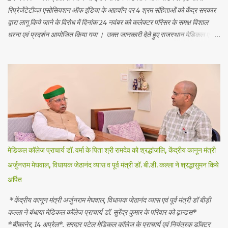
रिप्रेजेंटेटीव्ज़ एसोसियशन ऑफ इंडिया के आहवाँन पर 4 श्रम संहिताओं को केंद्र सरकार
द्वारा लागू किये जाने के विरोध में दिनांक 24 नवंबर को कलेक्टर परिसर के समक्ष विशाल
धरना एवं प्रदर्शन आयोजित किया गया । उक्त जानकारी देते हुए राजस्थान मेडिकल एवं
सेल्स रिप्रेजेंटेटिव्ज़ यूनियन बीकानेर इकाई के जिला सचिव सवाई दान चारण ने बताया कि
बीकानेर के दवा प्रतिनिधि आज सुबह 12बजे बजे कलेक्टर ऑफिस के सामने धरना दे कर
प्रदर्शन किया! उन्होंने बताया कि लंबे समय से दवा उद्योग मे दवा प्रतिनिधियों के लिये समान
एवं वैधानिक सेवा शर्तें लागू करने की मांग केंद्र सरकार के समक्ष लंबित है जिस पर कोई
प्रभावी एवं सकारात्मक कार्यवाही नहीं की गई जिसका दुष्प्रभाव दवा प्रयिनिधियों पर पड़
रहा है । इन्होंने केंद्र सरकार से मांग दोहराइ है कि अविलंब त्रिपक्षीय समिति की मीटिंग
बुलाकर दवा प्रतिनिधियों के लिये समान एवं वैधानिक सेवा शर्ते लागू की जाये । राजस्थान
राज्य मे केंद्र सरकार द्वारा लागू 4 श्रम संहिताओं के...
मेडिकल कॉलेज प्राचार्य डॉ. वर्मा के पिता श्री रामदेव को श्रद्धांजलि, केंद्रीय कानून मंत्री
अर्जुनराम मेघवाल, विधायक जेठानंद व्यास व पूर्व मंत्री डॉ. बी.डी. कल्ला ने श्रद्धासुमन किये
अर्पित
*केंद्रीय कानून मंत्री अर्जुनराम मेघवाल, विधायक जेठानंद व्यास एवं पूर्व मंत्री डॉ बीड़ी
कल्ला ने बंधाया मेडिकल कॉलेज प्राचार्य डॉ. सुरेंद्र कुमार के परिवार को ढ़ान्ढस*
*बीकानेर, 14 अप्रेल*. सरदार पटेल मेडिकल कॉलेज के प्राचार्य एवं नियंत्रक डॉक्टर