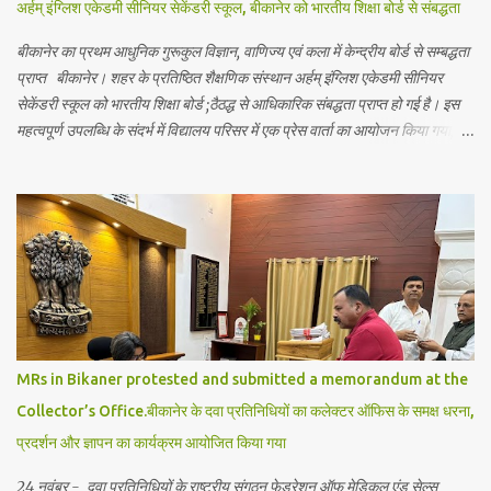
अर्हम् इंग्लिश एकेडमी सीनियर सेकेंडरी स्कूल, बीकानेर को भारतीय शिक्षा बोर्ड से संबद्धता
बीकानेर का प्रथम आधुनिक गुरूकुल विज्ञान, वाणिज्य एवं कला में केन्द्रीय बोर्ड से सम्बद्धता
प्राप्त बीकानेर। शहर के प्रतिष्ठित शैक्षणिक संस्थान अर्हम् इंग्लिश एकेडमी सीनियर
सेकेंडरी स्कूल को भारतीय शिक्षा बोर्ड ;ठैठद्ध से आधिकारिक संबद्धता प्राप्त हो गई है। इस
महत्वपूर्ण उपलब्धि के संदर्भ में विद्यालय परिसर में एक प्रेस वार्ता का आयोजन किया गया,
जिसमें शिक्षा जगत से जुड़े गणमान्य व्यक्तियों ने भाग लिया। जानकारी में रहे कि अर्हम
इंग्लिश एकेडमी बीकानेर की ऐसी पहली स्कूल है जिसे भारतीय शिक्षा बोर्ड की सम्बद्धता मिली
है। एकेडमी में अब विद्यार्थियों को आधुनिक शिक्षा के साथ विद्यार्थियों को भारतीय परंपराओं,
योग, आयुर्वेद, भारतीय दर्शन, और वेदों की शिक्षा भी दी जायेगी विदेशी भाषाओं को भी
पाठ्यक्रम में अनिवार्य रूप शामिल किये गये है। इसके साथ योग, प्राणायाम,देशी खेलों को
प्राथमिकता से स्कूल गतिविधियों में शामिल किया गया है। इससे विद्यार्थियों को न केवल
अकादमिक ज्ञान मिलेगा बल्कि वे अपने जीवन में नैतिक और आध्यात्मिक शिक्षा भी ग्रहण कर
पायेगें। इससे विद्यार्थियों को भविष्य में आत्मविश्...
MRs in Bikaner protested and submitted a memorandum at the
Collector’s Office.बीकानेर के दवा प्रतिनिधियों का कलेक्टर ऑफिस के समक्ष धरना,
प्रदर्शन और ज्ञापन का कार्यक्रम आयोजित किया गया
24 नवंबर - दवा प्रतिनिधियों के राष्ट्रीय संगठन फेडरेशन ऑफ मेडिकल एंड सेल्स